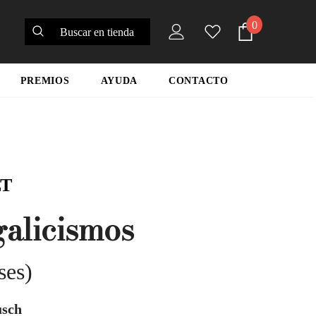
0
PREMIOS
AYUDA
CONTACTO
LT
galicismos
ses)
usch